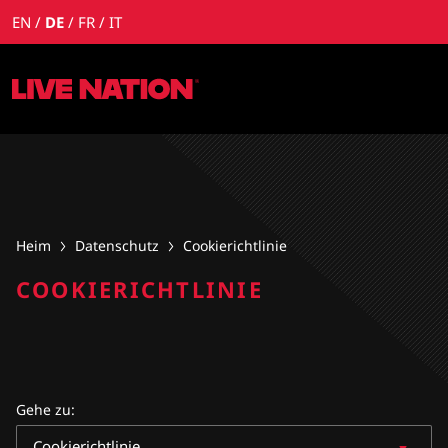
EN
DE
FR
IT
Heim
Datenschutz
Cookierichtlinie
COOKIERICHTLINIE
Gehe zu
:
Cookierichtlinie