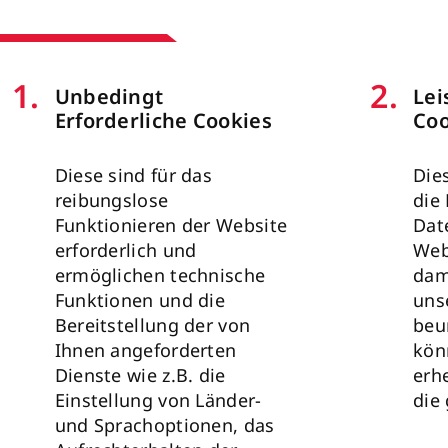
1
.
2
.
Unbedingt
Lei
Erforderliche Cookies
Coo
Diese sind für das
Die
reibungslose
die
Funktionieren der Website
Dat
erforderlich und
Web
ermöglichen technische
dam
Funktionen und die
uns
Bereitstellung der von
beu
Ihnen angeforderten
kön
Dienste wie z.B. die
erh
Einstellung von Länder-
die
und Sprachoptionen, das