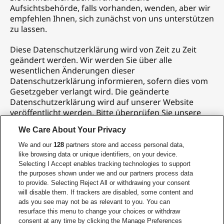
Aufsichtsbehörde, falls vorhanden, wenden, aber wir
empfehlen Ihnen, sich zunächst von uns unterstützen
zu lassen.
Diese Datenschutzerklärung wird von Zeit zu Zeit
geändert werden. Wir werden Sie über alle
wesentlichen Änderungen dieser
Datenschutzerklärung informieren, sofern dies vom
Gesetzgeber verlangt wird. Die geänderte
Datenschutzerklärung wird auf unserer Website
veröffentlicht werden. Bitte überprüfen Sie unsere
Website in regelmäßigen Abständen auf
We Care About Your Privacy
Aktualisierungen.
Zuletzt aktualisiert:
September 15, 2025
We and our
128
partners store and access personal data,
like browsing data or unique identifiers, on your device.
Selecting I Accept enables tracking technologies to support
the purposes shown under we and our partners process data
to provide. Selecting Reject All or withdrawing your consent
KONTAKT
will disable them. If trackers are disabled, some content and
Wir verfügen über ein globales Datenschutzteam im
ads you see may not be as relevant to you. You can
Bereich Informationssicherheit und Datenschutz, das
resurface this menu to change your choices or withdraw
den durchgängigen Schutz Ihrer
consent at any time by clicking the Manage Preferences